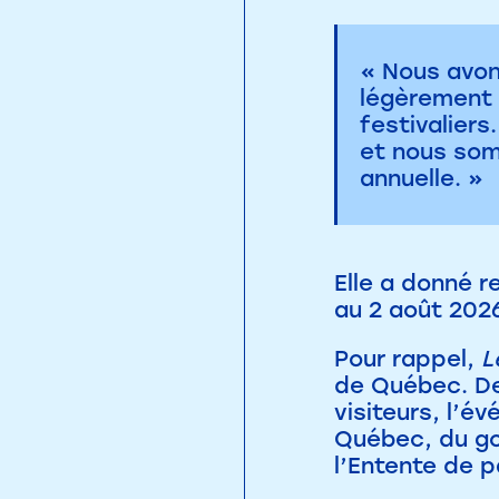
« Nous avon
légèrement 
festivalier
et nous som
annuelle. »
Elle a donné r
au 2 août 2026
Pour rappel,
L
de Québec. Dev
visiteurs, l’
Québec, du go
l’Entente de p