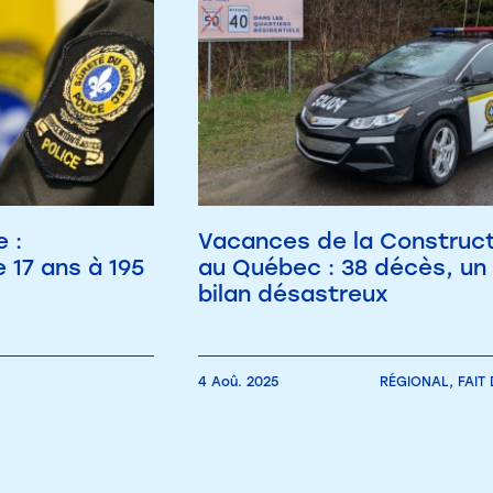
 :
Vacances de la Construct
 17 ans à 195
au Québec : 38 décès, un
bilan désastreux
4 Aoû. 2025
RÉGIONAL,
FAIT