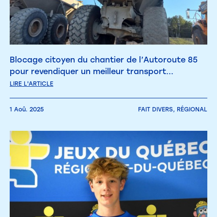
Blocage citoyen du chantier de l’Autoroute 85
pour revendiquer un meilleur transport...
LIRE L'ARTICLE
1 Aoû. 2025
FAIT DIVERS,
RÉGIONAL