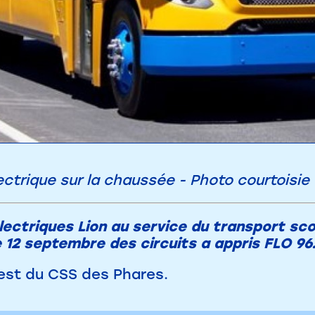
ctrique sur la chaussée - Photo courtoisie
ectriques Lion au service du transport scol
 12 septembre des circuits a appris FLO 96.
 est du CSS des Phares.