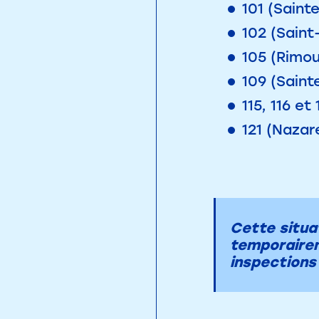
101 (Saint
102 (Saint
105 (Rimou
109 (Saint
115, 116 e
121 (Nazar
Cette situat
temporairem
inspections