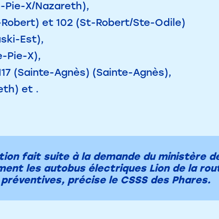
e-Pie-X/Nazareth),
-Robert) et 102 (St-Robert/Ste-Odile)
ski-Est),
e-Pie-X),
t 117 (Sainte-Agnès) (Sainte-Agnès),
eth) et .
ion fait suite à la demande du ministère de
ent les autobus électriques Lion de la rou
 préventives, précise le CSSS des Phares.