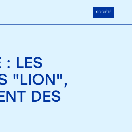
SOCIÉTÉ
: LES
 "LION",
ENT DES