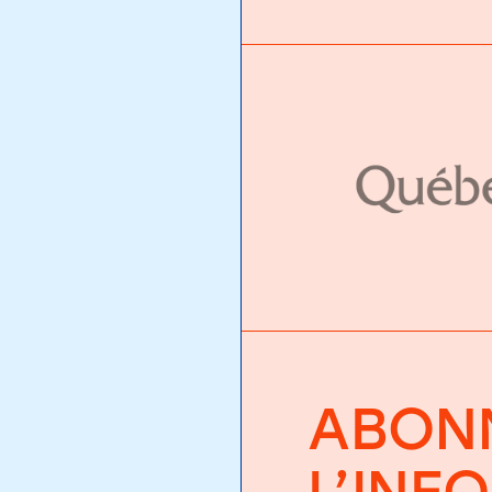
ABONN
L’INF