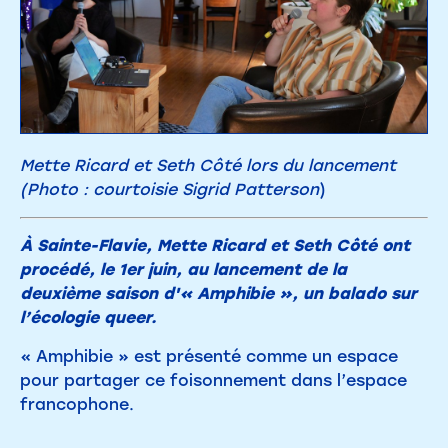
Mette Ricard et Seth Côté lors du lancement
(Photo : courtoisie Sigrid Patterson
)
À Sainte-Flavie, Mette Ricard et Seth Côté ont
procédé, le 1er juin, au lancement de la
deuxième saison d'« Amphibie », un balado sur
l’écologie queer.
« Amphibie » est présenté comme un espace
pour partager ce foisonnement dans l’espace
francophone.