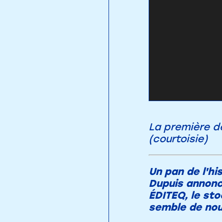
La première d
(courtoisie)
Un pan de l'hi
Dupuis annonc
ÉDITEQ, le st
semble de no