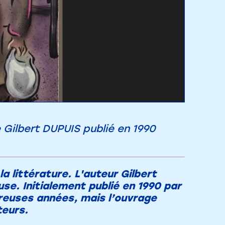
Gilbert DUPUIS publié en 1990
a littérature. L'auteur Gilbert
e. Initialement publié en 1990 par
reuses années, mais l’ouvrage
eurs.