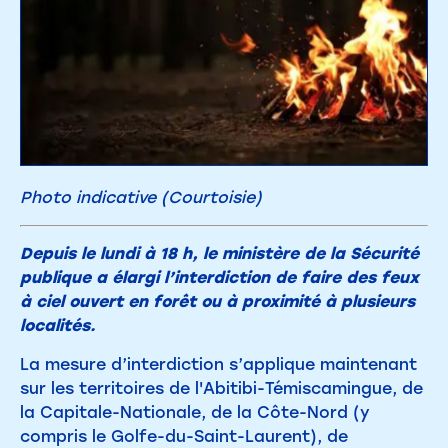
Photo indicative (Courtoisie)
Depuis le lundi à 18 h, le ministère de la Sécurité
publique a élargi l’interdiction de faire des feux
à ciel ouvert en forêt ou à proximité à plusieurs
localités.
La mesure d’interdiction s’applique maintenant
sur les territoires de l'Abitibi-Témiscamingue, de
la Capitale-Nationale, de la Côte-Nord (y
compris le Golfe-du-Saint-Laurent), de