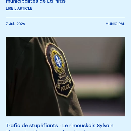
municipalités de La Mitis
LIRE L'ARTICLE
7 Jui. 2026
MUNICIPAL
Trafic de stupéfiants : Le rimouskois Sylvain