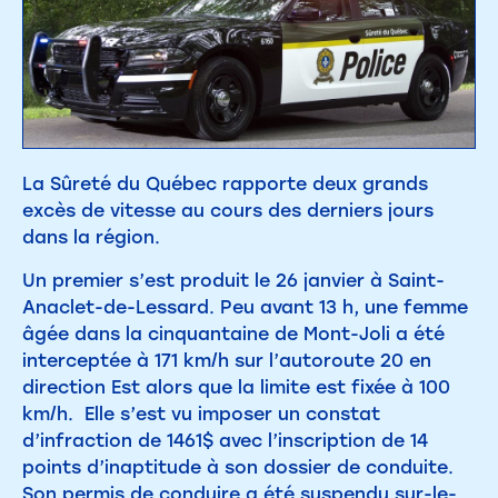
La Sûreté du Québec rapporte deux grands
excès de vitesse au cours des derniers jours
dans la région.
Un premier s’est produit le 26 janvier à Saint-
Anaclet-de-Lessard. Peu avant 13 h, une femme
âgée dans la cinquantaine de Mont-Joli a été
interceptée à 171 km/h sur l’autoroute 20 en
direction Est alors que la limite est fixée à 100
km/h. Elle s’est vu imposer un constat
d’infraction de 1461$ avec l’inscription de 14
points d’inaptitude à son dossier de conduite.
Son permis de conduire a été suspendu sur-le-