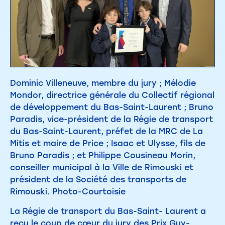
Dominic Villeneuve, membre du jury ; Mélodie
Mondor, directrice générale du Collectif régional
de développement du Bas-Saint-Laurent ; Bruno
Paradis, vice-président de la Régie de transport
du Bas-Saint-Laurent, préfet de la MRC de La
Mitis et maire de Price ; Isaac et Ulysse, fils de
Bruno Paradis ; et Philippe Cousineau Morin,
conseiller municipal à la Ville de Rimouski et
président de la Société des transports de
Rimouski. Photo-Courtoisie
La Régie de transport du Bas-Saint- Laurent a
reçu le coup de cœur du jury des Prix Guy-