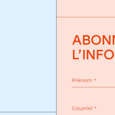
ABONN
L’INF
Prénom
*
Courriel
*