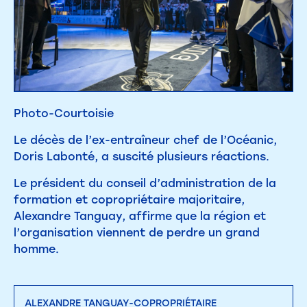
Photo-Courtoisie
Le décès de l’ex-entraîneur chef de l’Océanic,
Doris Labonté, a suscité plusieurs réactions.
Le président du conseil d’administration de la
formation et copropriétaire majoritaire,
Alexandre Tanguay, affirme que la région et
l’organisation viennent de perdre un grand
homme.
ALEXANDRE TANGUAY-COPROPRIÉTAIRE