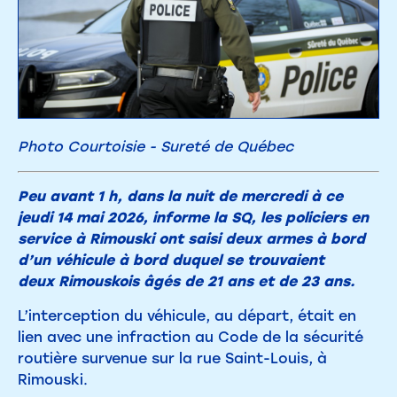
Photo Courtoisie - Sureté de Québec
Peu avant 1 h, dans la nuit de mercredi à ce
jeudi 14 mai 2026, informe la SQ, les policiers en
service à Rimouski ont saisi deux armes à bord
d’un véhicule à bord duquel se trouvaient
deux Rimouskois âgés de 21 ans et de 23 ans.
L’interception du véhicule, au départ, était en
lien avec une infraction au Code de la sécurité
routière survenue sur la rue Saint-Louis, à
Rimouski.