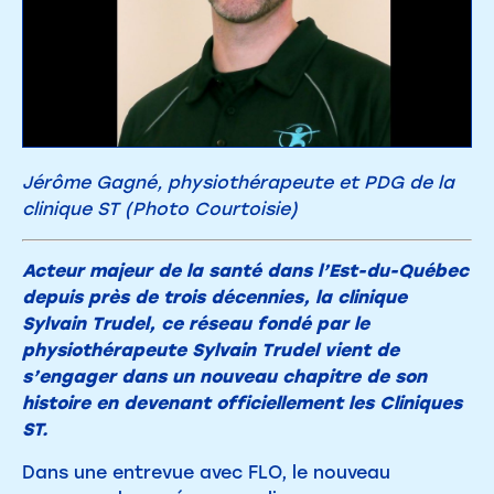
Jérôme Gagné, physiothérapeute et PDG de la
clinique ST (Photo Courtoisie)
Acteur majeur de la santé dans l’Est-du-Québec
depuis près de trois décennies, la clinique
Sylvain Trudel, ce réseau fondé par le
physiothérapeute Sylvain Trudel vient de
s’engager dans un nouveau chapitre de son
histoire en devenant officiellement les Cliniques
ST.
Dans une entrevue avec FLO, le nouveau