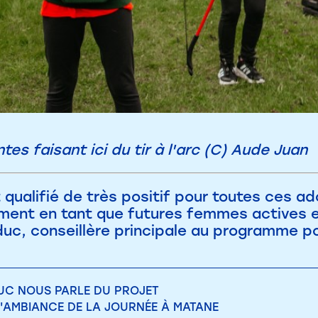
es faisant ici du tir à l'arc (C) Aude Juan
qualifié de très positif pour toutes ces a
ent en tant que futures femmes actives et
c, conseillère principale au programme pou
UC NOUS PARLE DU PROJET
 L'AMBIANCE DE LA JOURNÉE À MATANE