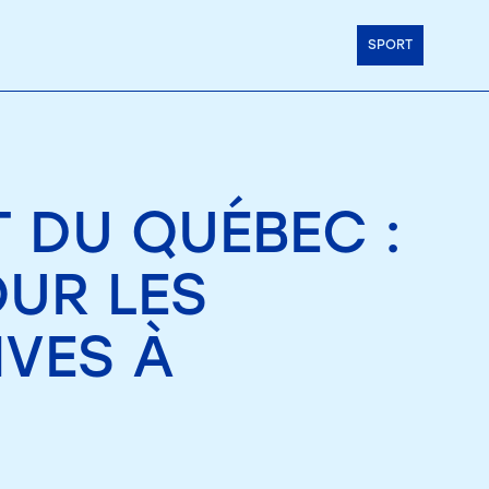
SPORT
T DU QUÉBEC :
UR LES
IVES À