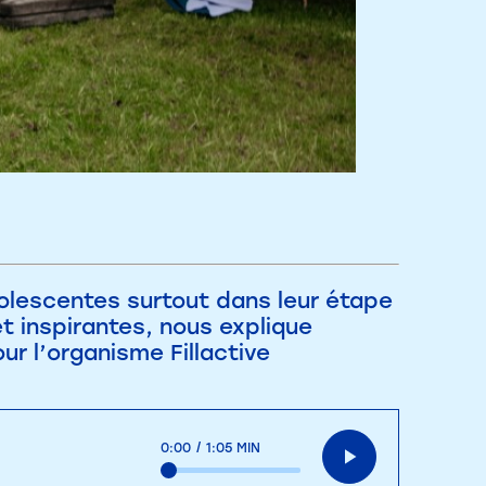
dolescentes surtout dans leur étape
 inspirantes, nous explique
r l’organisme Fillactive
0:00
/
1:05 MIN