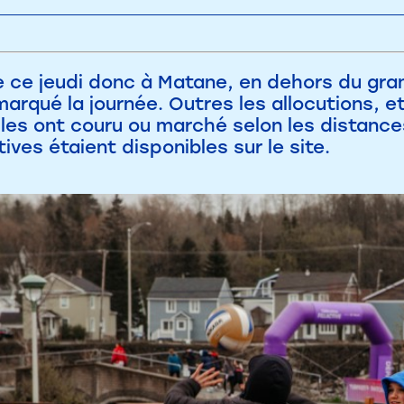
ce jeudi donc à Matane, en dehors du gra
marqué la journée. Outres les allocutions, 
illes ont couru ou marché selon les distance
tives étaient disponibles sur le site.