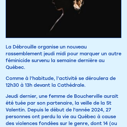
La Débrouille organise un nouveau
rassemblement jeudi midi pour marquer un autre
féminicide survenu la semaine dernière au
Québec.
Comme à l’habitude, l’activité se déroulera de
12h30 à 13h devant la Cathédrale.
Jeudi dernier, une femme de Boucherville aurait
été tuée par son partenaire, la veille de la St
Valentin. Depuis le début de l'année 2024, 27
personnes ont perdu la vie au Québec à cause
des violences fondées sur le genre, dont 14 (ou