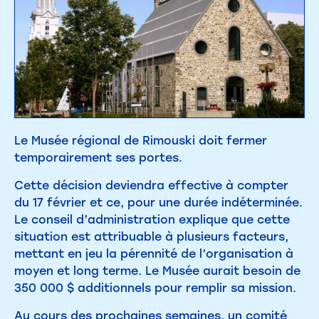
Le Musée régional de Rimouski doit fermer
temporairement ses portes.
Cette décision deviendra effective à compter
du 17 février et ce, pour une durée indéterminée.
Le conseil d’administration explique que cette
situation est attribuable à plusieurs facteurs,
mettant en jeu la pérennité de l’organisation à
moyen et long terme. Le Musée aurait besoin de
350 000 $ additionnels pour remplir sa mission.
Au cours des prochaines semaines, un comité