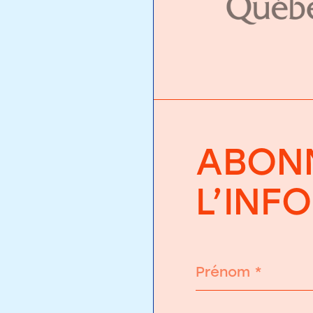
ABONN
L’INF
Prénom
*