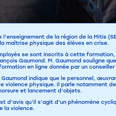
 l’enseignement de la région de la Mitis (SER
la maîtrise physique des élèves en crise.
ployés se sont inscrits à cette formation, 
ançois Gaumond. M. Gaumond souligne que
 formation en ligne donnée par un conseiller
 Gaumond indique que le personnel, œuvran
de violence physique. Il parle notamment d
orsure et lancement d’objets.
t d’avis qu’il s’agit d’un phénomène cycliq
e la violence.