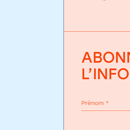
ABONN
L’INF
Prénom
*