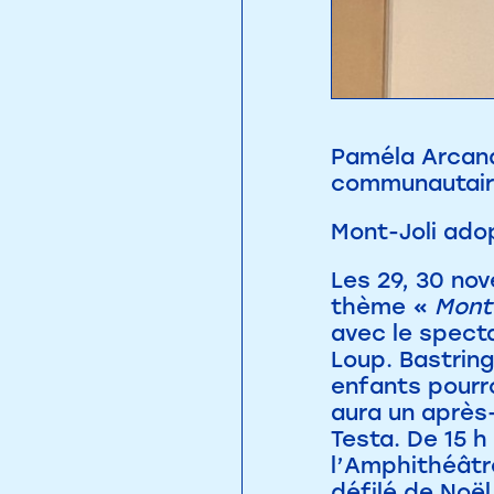
Paméla Arcand,
communautaire
Mont-Joli adop
Les 29, 30 nov
thème «
Mont-
avec le spect
Loup. Bastring
enfants pourro
aura un après
Testa. De 15 h
l’Amphithéâtre
défilé de Noël