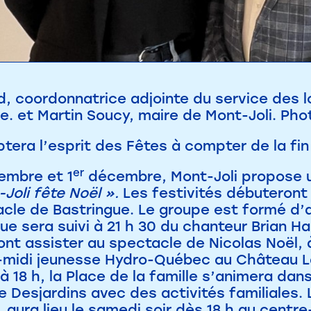
 coordonnatrice adjointe du service des lois
. et Martin Soucy, maire de Mont-Joli. Pho
tera l’esprit des Fêtes à compter de la fin
er
embre et 1
décembre, Mont-Joli propose u
Joli fête Noël ».
Les festivités débuteront
acle de Bastringue. Le groupe est formé d
ue sera suivi à 21 h 30 du chanteur Brian Ha
nt assister au spectacle de Nicolas Noël, à 
-midi jeunesse Hydro-Québec au Château L
 à 18 h, la Place de la famille s’animera da
 Desjardins avec des activités familiales. L
, aura lieu le samedi soir dès 18 h au centr