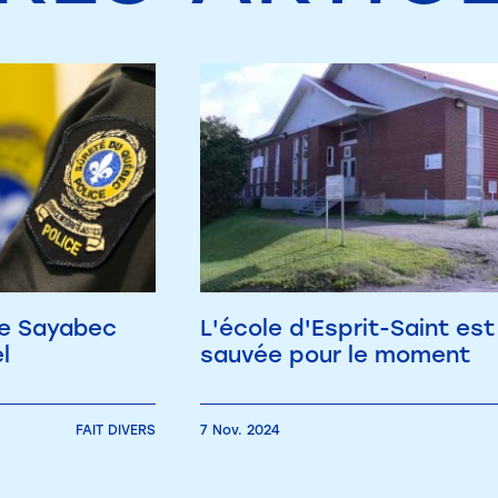
de Sayabec
L'école d'Esprit-Saint est
l
sauvée pour le moment
FAIT DIVERS
7 Nov. 2024