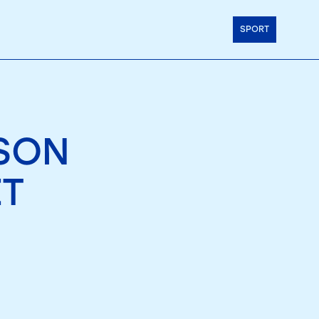
SPORT
 SON
ET