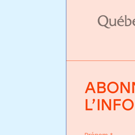
ABONN
L’INF
Prénom
*