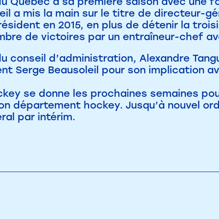
du Québec à sa première saison avec une fo
il a mis la main sur le titre de directeur-g
ésident en 2015, en plus de détenir la trois
mbre de victoires par un entraîneur-chef a
u conseil d’administration, Alexandre Tang
t Serge Beausoleil pour son implication av
ckey se donne les prochaines semaines pour 
son département hockey. Jusqu’à nouvel ord
éral par intérim.