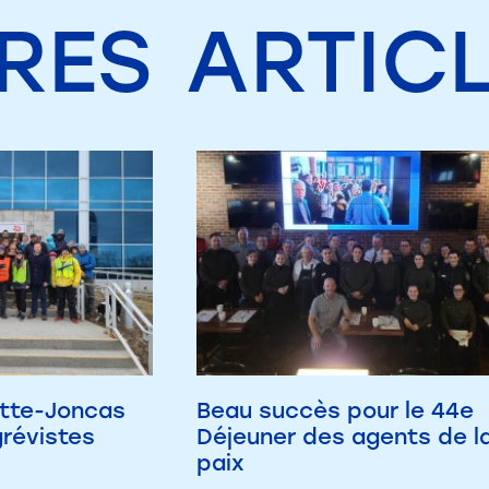
RES
ARTIC
tte-Joncas
Beau succès pour le 44e
grévistes
Déjeuner des agents de l
paix