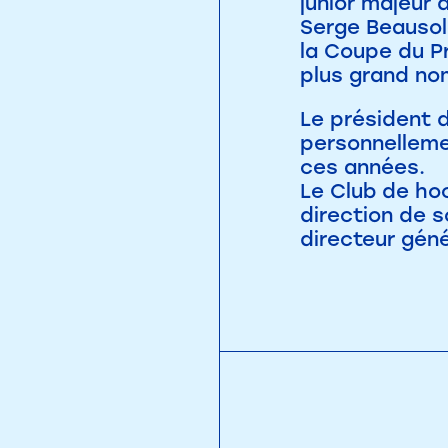
junior majeur 
Serge Beausole
la Coupe du Pr
plus grand no
Le président d
personnellemen
ces années.
Le Club de ho
direction de 
directeur gén