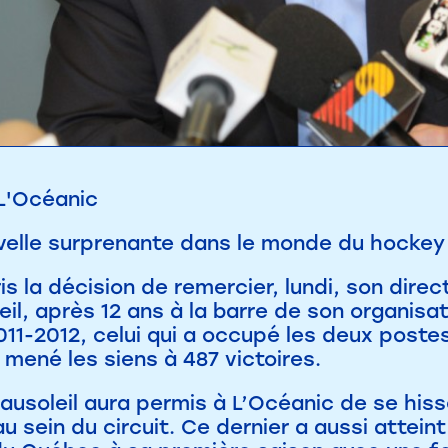
L'Océanic
velle surprenante dans le monde du hockey j
is la décision de remercier, lundi, son dire
il, après 12 ans à la barre de son organisati
011-2012, celui qui a occupé les deux post
mené les siens à 487 victoires.
eausoleil aura permis à L’Océanic de se his
 sein du circuit. Ce dernier a aussi atteint