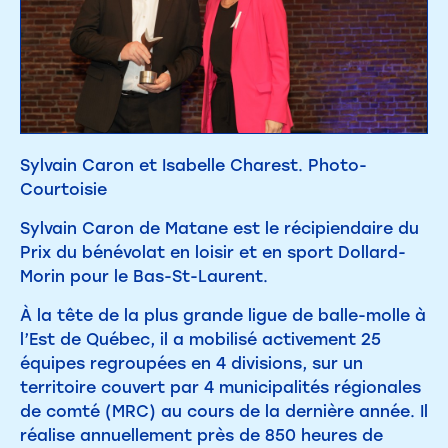
Sylvain Caron et Isabelle Charest. Photo-
Courtoisie
Sylvain Caron de Matane est le récipiendaire du
Prix du bénévolat en loisir et en sport Dollard-
Morin pour le Bas-St-Laurent.
À la tête de la plus grande ligue de balle-molle à
l’Est de Québec, il a mobilisé activement 25
équipes regroupées en 4 divisions, sur un
territoire couvert par 4 municipalités régionales
de comté (MRC) au cours de la dernière année. Il
réalise annuellement près de 850 heures de