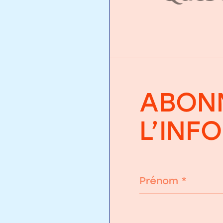
ABONN
L’INF
Prénom
*