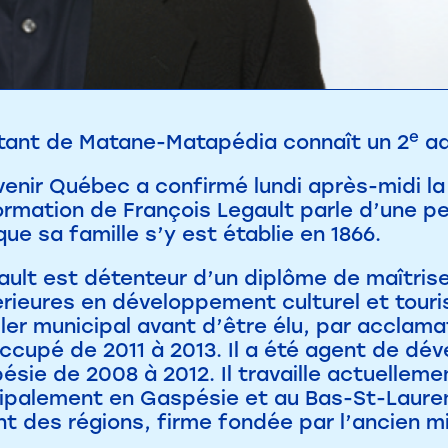
e
tant de Matane-Matapédia connaît un 2
ad
Avenir Québec a confirmé lundi après-midi 
formation de François Legault parle d’une 
que sa famille s’y est établie en 1866.
ault est détenteur d’un diplôme de maîtrise
ieures en développement culturel et tourist
iller municipal avant d’être élu, par acclama
occupé de 2011 à 2013. Il a été agent de d
ésie de 2008 à 2012. Il travaille actuelle
cipalement en Gaspésie et au Bas-St-Lauren
 des régions, firme fondée par l’ancien mi