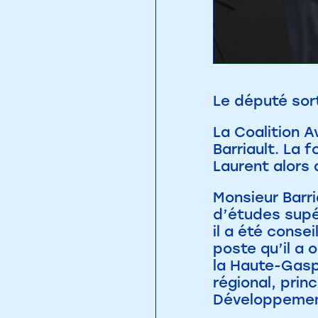
Le député sor
La Coalition 
Barriault. La 
Laurent alors 
Monsieur Barri
d’études supér
il a été conse
poste qu’il a 
la Haute-Gasp
régional, prin
Développement