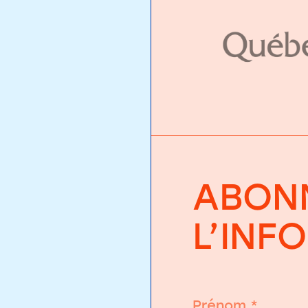
ABONN
L’INF
Prénom
*