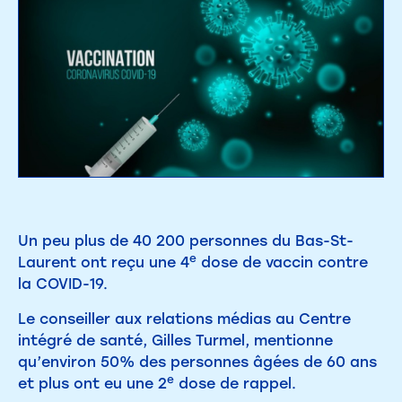
Un peu plus de 40 200 personnes du Bas-St-
e
Laurent ont reçu une 4
dose de vaccin contre
la COVID-19.
Le conseiller aux relations médias au Centre
intégré de santé, Gilles Turmel, mentionne
qu’environ 50% des personnes âgées de 60 ans
e
et plus ont eu une 2
dose de rappel.